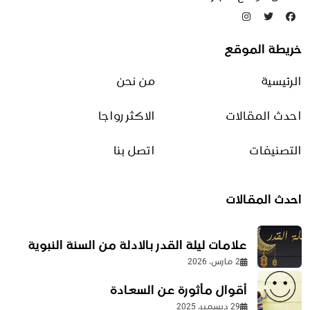
التخلص من الحشرات
خريطة الموقع
التدبير المنزلي
الرئيسية
من نحن
شؤون منزلية
صناعات منزلية
احدث المقالات
الاكثر رواجا
منوعات أسرة وتسلية
التصنيفات
اتصل بنا
التجارة الالكترونية
احدث المقالات
الدروبشيبينغ
طرق التحسين
علامات ليلة القدر بالادلة من السنة النبوية
طرق الربح من الإنترنت
2 مارس، 2026
منصات البيع
أقوال مأثورة عن السعادة
29 ديسمبر، 2025