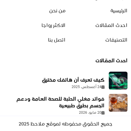
التدبير المنزلي
الرئيسية
من نحن
شؤون منزلية
صناعات منزلية
احدث المقالات
الاكثر رواجا
منوعات أسرة وتسلية
التصنيفات
اتصل بنا
التجارة الالكترونية
احدث المقالات
الدروبشيبينغ
طرق التحسين
كيف تعرف أن هاتفك مخترق
طرق الربح من الإنترنت
24 أغسطس، 2025
منصات البيع
فوائد مغلي الحلبة للصحة العامة ودعم
الجسم بطرق طبيعية
التعليم والتقنية
20 مايو، 2026
جميع الحقوق محفوظه لموقع ملاحظ 2025