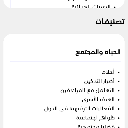
الحميات الغذائية
الفيتامينات والمعادن
تصنيفات
تمارين رياضية
ريجيم وأنظمة غذائية
طرق زيادة الوزن
الحياة والمجتمع
فوائد الخضروات
فوائد الفواكه
معلومات طبية
أحلام
معلومات غذائية
أضرار التدخين
منتجات العناية بالبشرة
التعامل مع المراهقين
حول العالم
العنف اﻷسري
الفعاليات الترفيهية فى الدول
معلومات عامة
ظواهر اجتماعية
قضايا مجتمعية