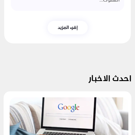
السلوك...
إقرء المزيد
احدث الاخبار