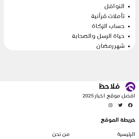
النوافل
تأملات قرآنية
حساب الزكاة
حياة الرسل والصحابة
شهر رمضان
فروض وسنن
وضوء و صلاة
وضوء وطهارة
الأسرة
افضل موقع اخبار 2025
التخلص من الحشرات
خريطة الموقع
التدبير المنزلي
الرئيسية
من نحن
شؤون منزلية