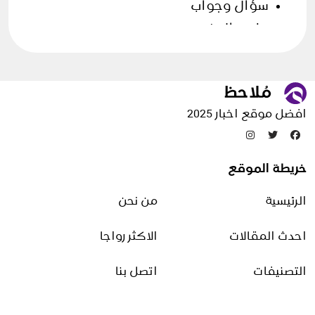
سؤال وجواب
علوم الارض
فن الطهي
قصص وحكايات
مقالات منوعة
افضل موقع اخبار 2025
تدوينات عشوائية
خريطة الموقع
فوائد حلق الشعر بالموس
الرئيسية
من نحن
4 نوفمبر، 2025
احدث المقالات
الاكثر رواجا
ما هو اختبار SAT؟ دليل الأقسام
والنظام والرسوم
التصنيفات
اتصل بنا
30 يوليو، 2026