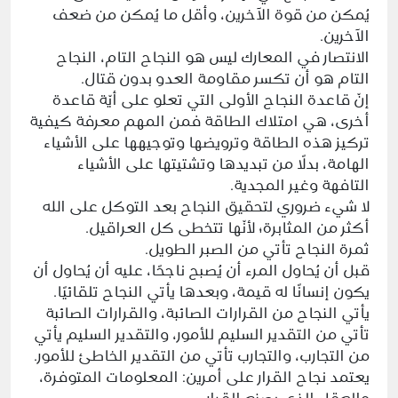
يُمكن من قوة الآخرين، وأقل ما يُمكن من ضعف
الآخرين.
الانتصار في المعارك ليس هو النجاح التام، النجاح
التام هو أن تكسر مقاومة العدو بدون قتال.
إنّ قاعدة النجاح الأولى التي تعلو على أيّة قاعدة
أخرى، هي امتلاك الطاقة فمن المهم معرفة كيفية
تركيز هذه الطاقة وترويضها وتوجيهها على الأشياء
الهامة، بدلًا من تبديدها وتشتيتها على الأشياء
التافهة وغير المجدية.
لا شيء ضروري لتحقيق النجاح بعد التوكل على الله
أكثر من المثابرة؛ لأنّها تتخطى كل العراقيل.
ثمرة النجاح تأتي من الصبر الطويل.
قبل أن يُحاول المرء أن يُصبح ناجحًا، عليه أن يُحاول أن
يكون إنسانًا له قيمة، وبعدها يأتي النجاح تلقائيًا.
يأتي النجاح من القرارات الصائبة، والقرارات الصائبة
تأتي من التقدير السليم للأمور، والتقدير السليم يأتي
من التجارب، والتجارب تأتي من التقدير الخاطئ للأمور.
يعتمد نجاح القرار على أمرين: المعلومات المتوفرة،