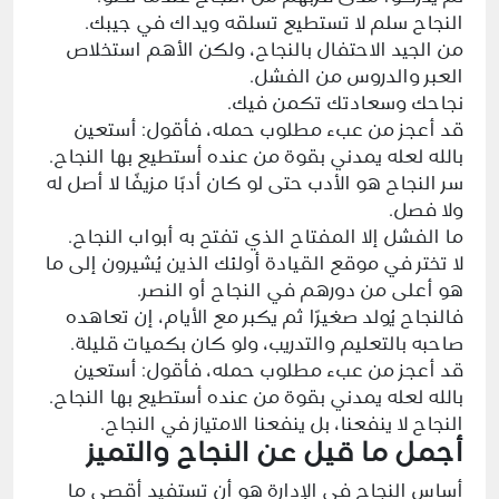
النجاح سلم لا تستطيع تسلقه ويداك في جيبك.
من الجيد الاحتفال بالنجاح، ولكن الأهم استخلاص
العبر والدروس من الفشل.
نجاحك وسعادتك تكمن فيك.
قد أعجز من عبء مطلوب حمله، فأقول: أستعين
بالله لعله يمدني بقوة من عنده أستطيع بها النجاح.
سر النجاح هو الأدب حتى لو كان أدبًا مزيفًا لا أصل له
ولا فصل.
ما الفشل إلا المفتاح الذي تفتح به أبواب النجاح.
لا تختر في موقع القيادة أولئك الذين يُشيرون إلى ما
هو أعلى من دورهم في النجاح أو النصر.
فالنجاح يُولد صغيرًا ثم يكبر مع الأيام، إن تعاهده
صاحبه بالتعليم والتدريب، ولو كان بكميات قليلة.
قد أعجز من عبء مطلوب حمله، فأقول: أستعين
بالله لعله يمدني بقوة من عنده أستطيع بها النجاح.
النجاح لا ينفعنا، بل ينفعنا الامتياز في النجاح.
أجمل ما قيل عن النجاح والتميز
أساس النجاح في الإدارة هو أن تستفيد أقصى ما