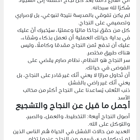
أنّي أُسارع دائمًا بعد كل نجاح أُحققه إلى السجود
شكرًا لله سبحانه.
لم يكن تفوقي بالمدرسة نتيجة لنبوغي، بل لإصراري
وتصميمي على النجاح.
كل من حقق نجاحًا ماليًا وعمليًا، سيُخبرك أنّ عليك
في بداية حياتك العملية أن تعمل بذكاء وشقاء،
عليك أن تدفع ثمن النجاح مقدمًا وكاملًا، وليس
هناك طريق مختصر.
سر النجاح هو النظام، نظام صارم يقضي على
الفوضى في حياتك.
أن تُحاول مرارًا لا يعني أنّك غير قادر على النجاح، بل
يعني أنّك غير راضي بالفشل
ذنب الثعلب يُساعدنا على النجاح أكثر من مخالب
الأسد
أجمل ما قيل عن النجاح والتشجيع
أصول النجاح أربعة: التخطيط، والعمل، والصبر،
والتوكل على الله.
العديد من حالات الفشل في الحياة هُم الناس الذين
لم يُدركوا مدى قربهم من النجاح عندما تخلو.