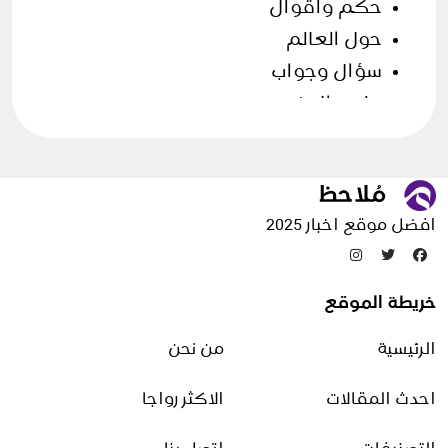
حكم وأقوال
حول العالم
سؤال وجواب
علوم الارض
فن الطهي
قصص وحكايات
مقالات منوعة
افضل موقع اخبار 2025
تدوينات عشوائية
خريطة الموقع
سبب ظهور حبوب بيضاء في الوجه
الرئيسية
من نحن
16 فبراير، 2026
احدث المقالات
الاكثر رواجا
كيفية ازالة تقصف الشعر