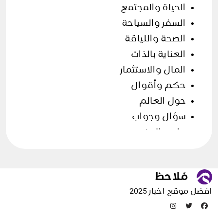
الحياة والمجتمع
السفر والسياحة
الصحة واللياقة
العناية بالذات
المال والاستثمار
حكم وأقوال
حول العالم
سؤال وجواب
علوم الارض
فن الطهي
قصص وحكايات
مقالات منوعة
افضل موقع اخبار 2025
تدوينات عشوائية