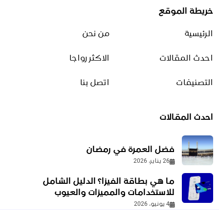
خريطة الموقع
تأهيل ذويّ الاحتياجات الخاصة
الرئيسية
من نحن
9 نوفمبر، 2025
احدث المقالات
الاكثر رواجا
ما علاج حرقان البول؟ الأسباب
وطرق التخفيف الآمنة
التصنيفات
اتصل بنا
5 يوليو، 2026
احدث المقالات
صفات المرأة في سن الثلاثين
وأهم التغيرات بعد عمر 30
14 يونيو، 2026
فضل العمرة في رمضان
26 يناير، 2026
ما هي بطاقة الفيزا؟ الدليل الشامل
أقوال عن الخريف
للاستخدامات والمميزات والعيوب
28 ديسمبر، 2025
4 يونيو، 2026