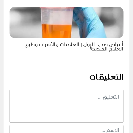
أعراض صديد البول | العلامات والأسباب وطرق
العلاج الصحيحة
التعليقات