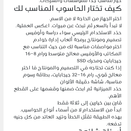
خيار مناسب جدًا للمؤسسات والشركات.
كيف تختار الحاسوب المناسب لك
اختر الجهاز من الحاجة لا من الاسم.
لا تبدأ بالسعر ثم تبحث عن مبررات. اعكس العملية.
حدّد الاستخدام الرئيسي سواء دراسة وأوفيس
تصميم ومونتاج برمجة ألعاب إدارة خوادم
اختر مواصفات مناسبة لك من حيث التناسب مع
المكاتب والأوفيس معالج متوسط ورام 8–16
جيجابايت ومحرك SSD
إذا كنت تحتاجه في التصميم والمونتاج فا اختر
معالج قوي، رام 16–32 جيجابايت، بطاقة رسوم
مناسبة، شاشة دقيقة الألوان
حدّد الميزانية ثم ابحث ضمنها وقسّمها على القطع
الأهم.
قارن بين خيارين إلى ثلاثة فقط
ابدأ من الاستخدام لا من أسماء أنواع الحواسيب.
بهذه الطريقة تقلّل الخطأ وتزيد العائد من كل جنيه
تدفعه.