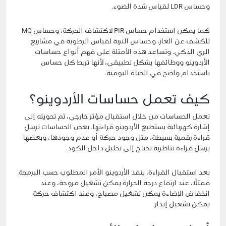
وحساس LDR لقياس شدة الضوء.
كما يمكن استخدام حساس PIR لاكتشاف الحركة، وحساس MQ
للكشف عن الغاز، وحساس التربة لقياس الرطوبة في مشاريع
الري الذكي. وتساعد هذه الأمثلة على فهم أنواع حساسات
الأردوينو ووظائفها بشكل تطبيقي، لأنها تربط كل حساس
باستخدام واضح في الحياة اليومية.
كيف تعمل حساسات الأردوينو؟
تعمل الحساسات من خلال استقبال مؤثر خارجي، ثم تحويله إلى
إشارة كهربائية يستطيع الأردوينو قراءتها. بعض الحساسات ترسل
قراءة رقمية بسيطة، مثل وجود حركة أو عدم وجودها، وبعضها
يرسل قراءة تناظرية تحتاج إلى تحليل داخل الكود.
بعد استقبال القراءة، ينفذ الأردوينو الأمر المطلوب حسب البرمجة.
فمثلًا، عند ارتفاع درجة الحرارة يمكن تشغيل مروحة، وعند
انخفاض الإضاءة يمكن تشغيل مصباح، وعند اكتشاف حركة
يمكن تشغيل إنذار.