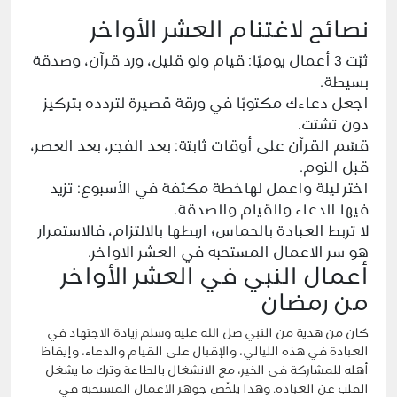
نصائح لاغتنام العشر الأواخر
ثبّت 3 أعمال يوميًا: قيام ولو قليل، ورد قرآن، وصدقة
بسيطة.
اجعل دعاءك مكتوبًا في ورقة قصيرة لتردده بتركيز
دون تشتت.
قسّم القرآن على أوقات ثابتة: بعد الفجر، بعد العصر،
قبل النوم.
اختر ليلة واعمل لهاخطة مكثفة في الأسبوع: تزيد
فيها الدعاء والقيام والصدقة.
لا تربط العبادة بالحماس؛ اربطها بالالتزام، فالاستمرار
هو سر الاعمال المستحبه في العشر الاواخر.
أعمال النبي في العشر الأواخر
من رمضان
كان من هدية من النبي صل الله عليه وسلم زيادة الاجتهاد في
العبادة في هذه الليالي، والإقبال على القيام والدعاء، وإيقاظ
أهله للمشاركة في الخير، مع الانشغال بالطاعة وترك ما يشغل
القلب عن العبادة. وهذا يلخّص جوهر الاعمال المستحبه في