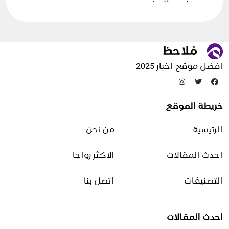
علوم الارض
فن الطهي
قصص وحكايات
مقالات منوعة
افضل موقع اخبار 2025
تدوينات عشوائية
خريطة الموقع
ما هو الفوليك اسيد
الرئيسية
من نحن
1 فبراير، 2026
احدث المقالات
الاكثر رواجا
حل مشكلة توقف الكاميرا في
الأندرويد
التصنيفات
اتصل بنا
25 أبريل، 2026
احدث المقالات