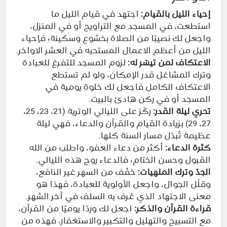
إحياء الليل بالقيام:
اجتهد في قيام الليل ما
استطعت، في المسجد مع التراويح أو في المنزل،
واجعل لك نصيبًا من الصلاة بخشوع وسكينة؛ فإحياء
الليل من أعظم الاعمال المستحبه في العشر الاواخر.
الاعتكاف لمن تيسّر له:
لزوم المسجد للتفرغ للعبادة
وترك المشاغل قدر الإمكان، ولو لم تستطع
الاعتكاف الكامل فاجعل لك خلوة يومية في
المسجد أو في ركن هادئ بالبيت.
تحري ليلة القدر:
ركّز على الليالي الوترية (21، 23، 25،
27، 29) بزيادة القيام والقرآن والدعاء، فهي ليلة
عظيمة تُبدّل مسار السنة كلها.
كثرة الدعاء:
أكثر من دعاء العفو، واطلب من الله
القبول وحسن الختام؛ فالدعاء روح هذه الليالي.
الجدّ وترك الملهيات:
خفّف من السهر غير النافع،
وقلّل الجوال، واجعل الأولوية للعبادة، فهذا هو
معنى الاجتهاد الذي عُرف به السلف في آخر الشهر.
قراءة القرآن والذكر:
اجعل لك وردًا يوميًا من القرآن،
مع التسبيح والتهليل والتكبير والاستغفار، فهذه من