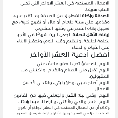
الاعمال المستحبه في العشر الاواخر التي تُحيي
القلب سريعًا.
الصدقة وزكاة الفطر:
زد من الصدقة بما تقدر عليه،
وقدّمها على هيئة طعام أو مال أو تفريج كربة، مع
تعجيل زكاة الفطر في وقتها المشروع.
إيقاظ الأهل للصلاة:
اجعل البيت شريكًا في الأجر؛
بكلمة لطيفة، وتنظيم وقت النوم، وتحفيز الأبناء
على القيام والدعاء.
أفضل أدعية العشر الأواخر
اللهم إنك عفوٌّ تحب العفو فاعفُ عني.
اللهم تقبل مني الصيام والقيام، واكتبني من
المقبولين.
اللهم أصلح قلبي، وطهّر نيتي، واهدني لأحسن
الأعمال.
اللهم ارزقني
ليلة القدر
، واجعلني فيها من الفائزين.
اللهم اغفر لوالديّ ولأهلي، وبارك لنا فيما رزقتنا.
وتذكّر أن من الاعمال المستحبه في
العشر الاواخر
أن يكون
الدعاء حاضرًا في السجود وبين الأذان والإقامة وقبل السحور.