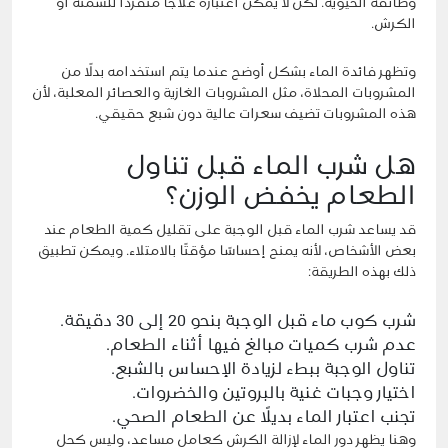
وظائفه الحيوية. لكن لا يمكن اعتباره علاجًا منفردًا للسمنة أو
الكرش.
وتظهر فائدة الماء بشكل أوضح عندما يتم استخدامه بدلًا من
المشروبات المحلاة، مثل المشروبات الغازية والعصائر المعلبة، لأن
هذه المشروبات تضيف سعرات عالية دون شبع حقيقي.
هل شرب الماء قبل تناول
الطعام يخفض الوزن؟
قد يساعد شرب الماء قبل الوجبة على تقليل كمية الطعام عند
بعض الأشخاص، لأنه يمنح إحساسًا مؤقتًا بالامتلاء. ويمكن تطبيق
ذلك بهذه الطريقة:
شرب كوب ماء قبل الوجبة بنحو 20 إلى 30 دقيقة.
عدم شرب كميات مبالغ فيها أثناء الطعام.
تناول الوجبة ببطء لزيادة الإحساس بالشبع.
اختيار وجبات غنية بالبروتين والخضروات.
تجنب اعتبار الماء بديلًا عن الطعام الصحي.
وهنا يظهر دور الماء لإزالة الكرش كعامل مساعد، وليس كحل