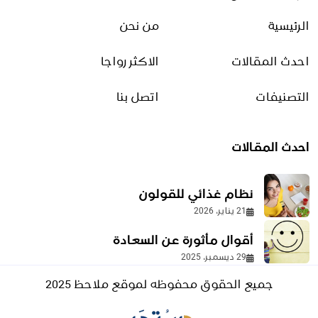
ما علاج حرقان البول؟ الأسباب
وطرق التخفيف الآمنة
الرئيسية
من نحن
5 يوليو، 2026
احدث المقالات
الاكثر رواجا
حليب النمو المخصص للأطفال
وفوائده في دعم التغذية
التصنيفات
اتصل بنا
اليومية
4 مايو، 2026
احدث المقالات
بودرة الكولاجين
نظام غذائي للقولون
1 فبراير، 2026
21 يناير، 2026
أقوال مأثورة عن السعادة
مدينة نيوم
29 ديسمبر، 2025
20 أغسطس، 2025
جميع الحقوق محفوظه لموقع ملاحظ 2025