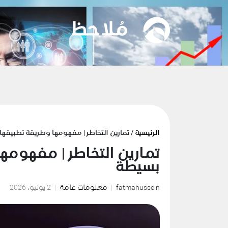
الرئيسية
/ تمارين التخاطر | مفهومها وطريقة تطبيقه
تمارين التخاطر | مفهومه
بسيطة
fatmahussein
معلومات عامة
2 يونيو، 2026