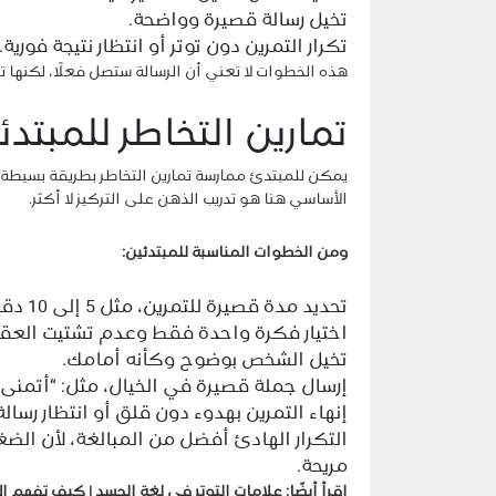
تخيل رسالة قصيرة وواضحة.
تكرار التمرين دون توتر أو انتظار نتيجة فورية.
هذه الخطوات لا تعني أن الرسالة ستصل فعلًا، لكنها ت
تمارين التخاطر للمبتدئ
يمكن للمبتدئ ممارسة تمارين التخاطر بطريقة بسيطة 
الأساسي هنا هو تدريب الذهن على التركيز لا أكثر.
ومن الخطوات المناسبة للمبتدئين:
تحديد مدة قصيرة للتمرين، مثل 5 إلى 10 دقائق.
اختيار فكرة واحدة فقط وعدم تشتيت العق
تخيل الشخص بوضوح وكأنه أمامك.
إرسال جملة قصيرة في الخيال، مثل: “أتمنى أ
إنهاء التمرين بهدوء دون قلق أو انتظار رسال
التكرار الهادئ أفضل من المبالغة، لأن ال
مريحة.
اقرأ أيضًا:
علامات التوتر في لغة الجسد | كيف تفهم ال