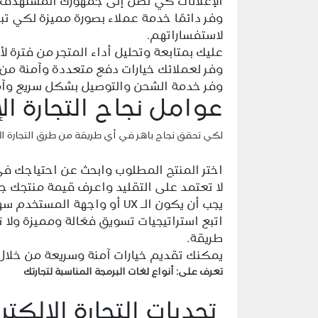
الإعلانات كي تصل إلى جمهورك المستهدف.
وفر دائمًا خدمة عملاء بصورة مميزة لكي تبن
لاستفساراتهم.
عليك بمتابعة وتحليل أداء المتجر من فترة لأخ
وفر لعملائك خيارات دفع متعددة وآمنة من ا
وفر خدمة الشحن والتوصيل بشكل سريع وآمن 
عوامل نجاح التجارة الإ
لكي تحقق نجاح باهر في أي طريقة من طرق التجارة الإل
اختر المنتج المطلوب وابحث عن احتياجك 
لا تعتمد على التقليد واعرف قيمة منتجك ج
يجب أن يكون الـ UX أو واجهة المستخدم سهلة ومصممة بشكل بسيط ولها عنصران أساسيان.
اتبع استراتيجيات تسويق فعَالة ومميزة ول
طريقة.
يمكنك تقديم خيارات آمنة وسريعة من خلال
تعرف على:
أنواع لغات البرمجة المناسبة لتجارتك
تحديات التجارة الالكتر