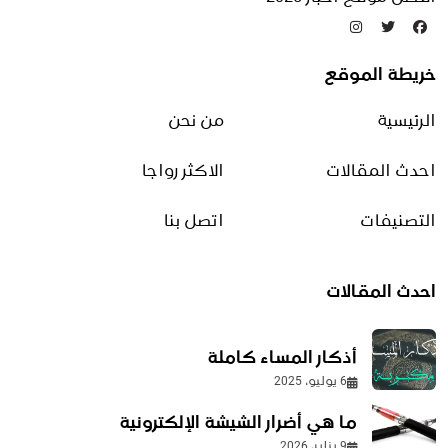
تدوينات عشوائية
خريطة الموقع
أدعية الأيام العشر الآواخر من
رمضان | أفضل 9 أدعية موصى
الرئيسية
من نحن
بها
2 مارس، 2026
احدث المقالات
الاكثر رواجا
التصنيفات
اتصل بنا
طريقة عمل حساب للآيباد
16 مايو، 2026
احدث المقالات
مجال الذكاء الاصطناعي
أذكار المساء كاملة
30 سبتمبر، 2025
6 يوليو، 2025
ما هي أضرار الشيشة الإلكترونية
فوائد فيتامين E للوجه
9 يناير، 2026