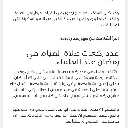
وقد كان السلف الصالح يجتهدون في القيام، ويطيلون الصلاة
والقراءة، لما وجدوا فيها من لذة القرب من الله والسكينة التي
تملأ القلب.
اقرأ أيضًا:
بحث عن شهر رمضان 2026
عدد ركعات صلاة القيام في
رمضان عند العلماء
اختلف العلماء في عدد ركعات صلاة القيام في رمضان، وهذا
الاختلاف رحمة وسعة على الأمة. فقد ثبت عن النبي ﷺ أنه كان
يصلي إحدى عشرة ركعة، وفي رواية ثلاث عشرة ركعة، يشمل ذلك
الوتر. بينما صلى الصحابة في عهد عمر بن الخطاب رضي الله عنه
عشرين ركعة، واستمر العمل بذلك في كثير من بلاد المسلمين.
والصحيح أن صلاة القيام ليس لها عدد محدد ملزم، بل الأمر فيها
واسع، فيجوز للمسلم أن يصلي ما تيسر له من الركعات، على أن
يحافظ على الخشوع والطمأنينة.