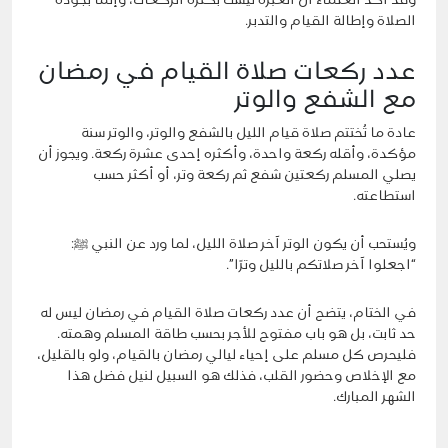
وقد أكد العلماء أن العبرة ليست بكثرة الركعات، وإنما بجودة
الصلاة وإطالة القيام والتدبر.
عدد ركعات صلاة القيام في رمضان
مع الشفع والوتر
عادة ما تُختتم صلاة قيام الليل بالشفع والوتر، والوتر سنة
مؤكدة، وأقله ركعة واحدة، وأكثره إحدى عشرة ركعة. ويجوز أن
يصلي المسلم ركعتين شفع ثم ركعة وتر، أو أكثر حسب
استطاعته.
ويُستحب أن يكون الوتر آخر صلاة الليل، لما ورد عن النبي ﷺ:
“اجعلوا آخر صلاتكم بالليل وترًا”.
في الختام، يتضح أن عدد ركعات صلاة القيام في رمضان ليس له
حد ثابت، بل هو باب مفتوح للأجر بحسب طاقة المسلم وهمته.
فليحرص كل مسلم على إحياء ليالي رمضان بالقيام، ولو بالقليل،
مع الإخلاص وحضور القلب، فذلك هو السبيل لنيل فضل هذا
الشهر المبارك.