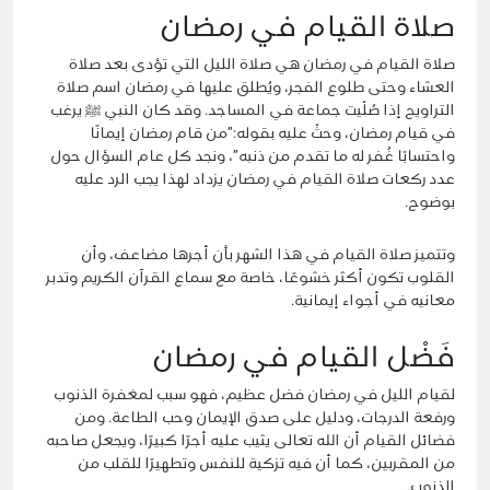
صلاة القيام في رمضان
صلاة القيام في رمضان هي صلاة الليل التي تؤدى بعد صلاة
العشاء وحتى طلوع الفجر، ويُطلق عليها في رمضان اسم صلاة
التراويح إذا صُلّيت جماعة في المساجد. وقد كان النبي ﷺ يرغب
في قيام رمضان، وحثّ عليه بقوله:”من قام رمضان إيمانًا
واحتسابًا غُفر له ما تقدم من ذنبه”، ونجد كل عام السؤال حول
عدد ركعات صلاة القيام في رمضان يزداد لهذا يجب الرد عليه
بوضوح.
وتتميز صلاة القيام في هذا الشهر بأن أجرها مضاعف، وأن
القلوب تكون أكثر خشوعًا، خاصة مع سماع القرآن الكريم وتدبر
معانيه في أجواء إيمانية.
فَضْل القيام في رمضان
لقيام الليل في رمضان فضل عظيم، فهو سبب لمغفرة الذنوب
ورفعة الدرجات، ودليل على صدق الإيمان وحب الطاعة. ومن
فضائل القيام أن الله تعالى يثيب عليه أجرًا كبيرًا، ويجعل صاحبه
من المقربين، كما أن فيه تزكية للنفس وتطهيرًا للقلب من
الذنوب.