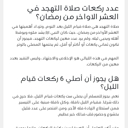
عدد ركعات صلاة التهجد في
العشر الاواخر من رمضان؟
صلاة التهجد هي صلاة
قيام الليل
بعد النوم، وتزداد أهميتها في
العشر الأواخر من رمضان، حيث كان النبي ﷺ يشد مئزره ويوقظ
أهله ويحيي ليله. ولم يرد عدد معين لركعات التهجد، فيجوز أن
تكون ثماني ركعات أو أكثر أو أقل، ثم يختمها المصلي بالوتر.
المهم في هذه الليالي هو الإخلاص والاجتهاد، وليس التقيد بعدد
معين من الركعات.
هل يجوز أن أصلي 6 ركعات قيام
الليل؟
نعم، يجوز للمسلم أن يصلي ست ركعات قيام الليل، فلا حرج في
ذلك شرعًا. فقيام الليل نافلة، وكل نافلة مبنية على التيسير.
فمن استطاع الزيادة فله الأجر، ومن اقتصر على عدد قليل
بخشوع وحضور قلب فذلك خير عظيم.