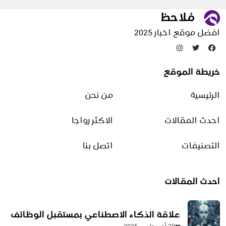
قصص وحكايات
مقالات منوعة
افضل موقع اخبار 2025
تدوينات عشوائية
خريطة الموقع
فوائد زيت الليمون للبشرة
الرئيسية
من نحن
19 أغسطس، 2025
احدث المقالات
الاكثر رواجا
الفرق بين البدو والحضر | أبرز
الفروقات في نمط الحياة
التصنيفات
اتصل بنا
والعمل
4 يونيو، 2026
احدث المقالات
حل للبشرة الدهنية
علاقة الذكاء الاصطناعي بمستقبل الوظائف
19 أغسطس، 2025