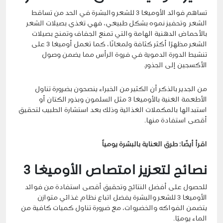
تساهم فوائد الأوميغا 3 للشعر والبشرة
في الحد من تساقط
الشعر وتحفيز نموه بشكل طبيعي، فهي تغذي بصيلات الشعر
بالأحماض الدهنية الهامة والتي تمنع الجفاف وتمنح بصيلات
الشعر مظهرًا أكثر كثافة ولمعانًا، كما تعمل أوميغا 3 على
تنشيط الدورة الدموية في فروة الرأس مما يضمن وصول
الأكسجين إلى الجذور.
من الجدير بالذكر أن الكثير من الخبراء ينصحون بضرورة تناول
الأطعمة الغنية بالأوميغا 3 مثل السلمون وبذور الكتان أو
استبدالها بالمكملات الغذائية وذلك بعد استشارة الطبيب لتحقيق
أقصى استفادة منها.
اقرأ أيضًا:
طرق العناية بالبشرة يومياً
نصائح لتعزيز امتصاص الأوميغا 3
للحصول على أفضل النتائج وتحقيق أقصى استفادة من فوائد
الأوميغا 3 للشعر والبشرة
يفضل اتباع نظام غذائي متوازن
يتضمن الفواكه والخضروات، مع ضرورة تناول كميات كافية من
الماء يوميًا.