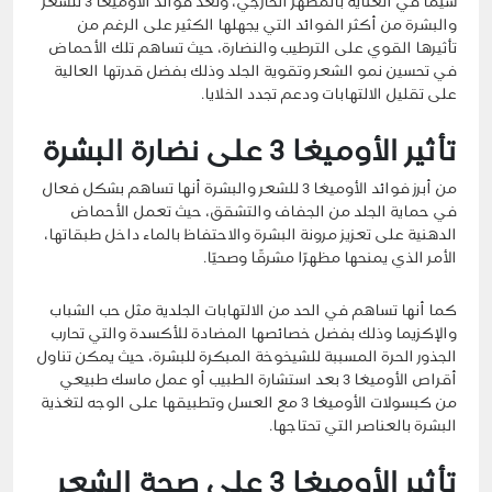
سيما في العناية بالمظهر الخارجي، وتُعد فوائد الأوميغا 3 للشعر
والبشرة
من أكثر الفوائد التي يجهلها الكثير على الرغم من
تأثيرها القوي على الترطيب والنضارة، حيث تساهم تلك الأحماض
في تحسين نمو الشعر وتقوية الجلد وذلك بفضل قدرتها العالية
على تقليل الالتهابات ودعم تجدد الخلايا.
تأثير الأوميغا 3 على نضارة البشرة
من أبرز فوائد الأوميغا 3 للشعر والبشرة
أنها تساهم بشكل فعال
في حماية الجلد من الجفاف والتشقق، حيث تعمل الأحماض
الدهنية على تعزيز مرونة البشرة والاحتفاظ بالماء داخل طبقاتها،
الأمر الذي يمنحها مظهرًا مشرقًا وصحيًا.
كما أنها تساهم في الحد من الالتهابات الجلدية مثل حب الشباب
والإكزيما وذلك بفضل خصائصها المضادة للأكسدة والتي تحارب
الجذور الحرة المسببة للشيخوخة المبكرة للبشرة، حيث يمكن تناول
أقراص الأوميغا 3 بعد استشارة الطبيب أو عمل ماسك طبيعي
من كبسولات الأوميغا 3 مع العسل وتطبيقها على الوجه لتغذية
البشرة بالعناصر التي تحتاجها.
تأثير الأوميغا 3 على صحة الشعر