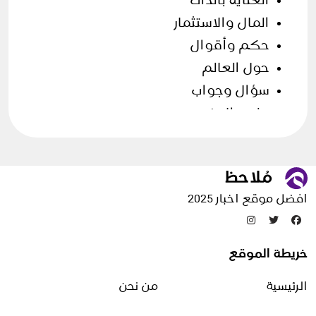
العناية بالذات
المال والاستثمار
حكم وأقوال
حول العالم
سؤال وجواب
علوم الارض
فن الطهي
قصص وحكايات
مقالات منوعة
افضل موقع اخبار 2025
تدوينات عشوائية
خريطة الموقع
ثبوت دخول شهر رمضان
الرئيسية
من نحن
14 فبراير، 2026