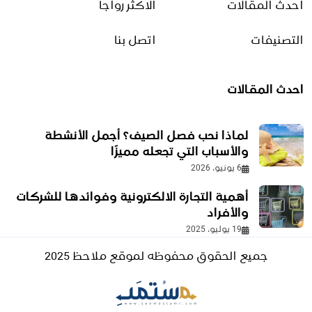
احدث المقالات
الاكثر رواجا
أسهل طريقة لشد البطن بعد
الولادة بخطوات آمنة
التصنيفات
اتصل بنا
16 يونيو، 2026
احدث المقالات
أين تسافر في الصيف؟ أفضل
وجهات 2026 للسعوديين
6 يونيو، 2026
لماذا نحب فصل الصيف؟ أجمل الأنشطة
والأسباب التي تجعله مميزًا
6 يونيو، 2026
تعريف الفيروسات
أهمية التجارة الالكترونية وفوائدها للشركات
23 سبتمبر، 2025
والأفراد
19 يوليو، 2025
جميع الحقوق محفوظه لموقع ملاحظ 2025
أنواع العمرة
20 أغسطس، 2025