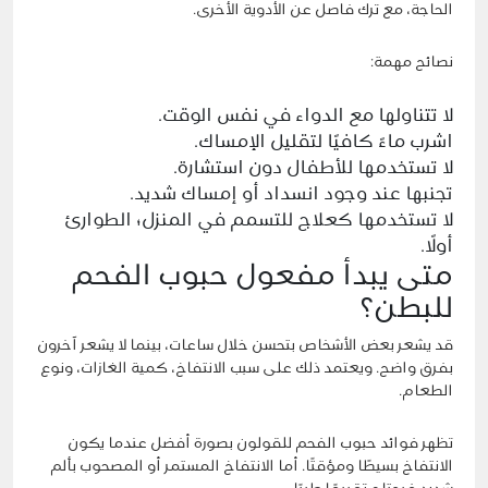
الحاجة، مع ترك فاصل عن الأدوية الأخرى.
نصائح مهمة:
لا تتناولها مع الدواء في نفس الوقت.
اشرب ماءً كافيًا لتقليل الإمساك.
لا تستخدمها للأطفال دون استشارة.
تجنبها عند وجود انسداد أو إمساك شديد.
لا تستخدمها كعلاج للتسمم في المنزل؛ الطوارئ
أولًا.
متى يبدأ مفعول حبوب الفحم
للبطن؟
قد يشعر بعض الأشخاص بتحسن خلال ساعات، بينما لا يشعر آخرون
بفرق واضح. ويعتمد ذلك على سبب الانتفاخ، كمية الغازات، ونوع
الطعام.
تظهر فوائد حبوب الفحم للقولون بصورة أفضل عندما يكون
الانتفاخ بسيطًا ومؤقتًا. أما الانتفاخ المستمر أو المصحوب بألم