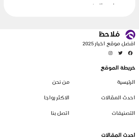
علوم الارض
فن الطهي
قصص وحكايات
مقالات منوعة
افضل موقع اخبار 2025
تدوينات عشوائية
خريطة الموقع
الزنجبيل وزيت الزيتون للكرش
وفوائدهما للتنحيف
الرئيسية
من نحن
16 يونيو، 2026
احدث المقالات
الاكثر رواجا
حليب النمو المخصص للأطفال
وفوائده في دعم التغذية
التصنيفات
اتصل بنا
اليومية
4 مايو، 2026
احدث المقالات