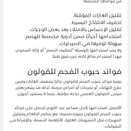
من فوائدها المحتملة:
تقليل الغازات المؤقتة.
تخفيف الانتفاخ البسيط.
تقليل الإحساس بالامتلاء بعد بعض الوجبات.
استخدامها أحيانًا ضمن أدوية مخصصة للهضم.
سهولة توفرها في الصيدليات.
ولا يجب استخدامها كوسيلة “لتنظيف الجسم” أو إزالة السموم؛
فهذا استخدام شائع لكنه غير دقيق طبيًا.
فوائد حبوب الفحم للقولون
ترتبط فوائد حبوب الفحم للقولون غالبًا بتخفيف الغازات وليس
علاج التهابات أو تقرحات أو أمراض مزمنة. لذلك قد يشعر بعض
مرضى القولون العصبي براحة مؤقتة، بينما لا يستفيد آخرون.
الأفضل استخدامها كحل مساعد عند اللزوم لتحصل على فوائد
حبوب الفحم للقولون بصورة صحيحة، مع تنظيم الطعام وتقليل
المهيجات مثل المشروبات الغازية، الأطعمة الدسمة، والإفراط في
البقوليات.