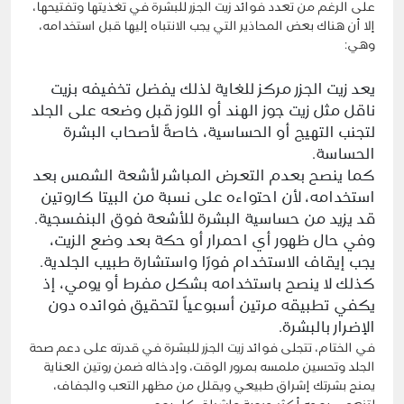
على الرغم من تعدد
فوائد زيت الجزر للبشرة
في تغذيتها وتفتيحها،
إلا أن هناك بعض المحاذير التي يجب الانتباه إليها قبل استخدامه،
وهي:
يعد زيت الجزر مركز للغاية لذلك يفضل تخفيفه بزيت
ناقل مثل زيت جوز الهند أو اللوز قبل وضعه على الجلد
لتجنب التهيج أو الحساسية، خاصةً لأصحاب البشرة
الحساسة.
كما ينصح بعدم التعرض المباشر لأشعة الشمس بعد
استخدامه، لأن احتواءه على نسبة من البيتا كاروتين
قد يزيد من حساسية البشرة للأشعة فوق البنفسجية.
وفي حال ظهور أي احمرار أو حكة بعد وضع الزيت،
يجب إيقاف الاستخدام فورًا واستشارة طبيب الجلدية.
كذلك لا ينصح باستخدامه بشكل مفرط أو يومي، إذ
يكفي تطبيقه مرتين أسبوعياً لتحقيق فوائده دون
الإضرار بالبشرة.
في الختام، تتجلى فوائد زيت الجزر للبشرة في قدرته على دعم صحة
الجلد وتحسين ملمسه بمرور الوقت، وإدخاله ضمن روتين العناية
يمنح بشرتك إشراق طبيعي ويقلل من مظهر التعب والجفاف،