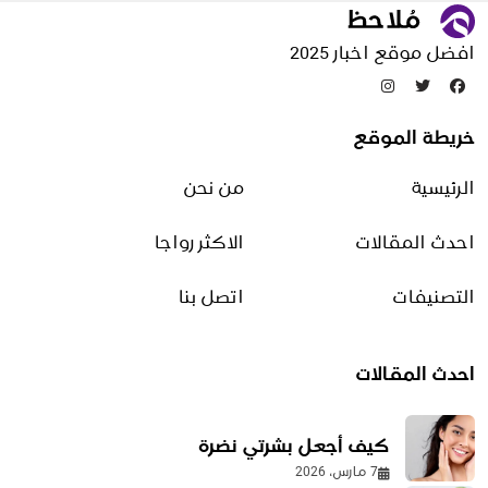
مقالات منوعة
افضل موقع اخبار 2025
تدوينات عشوائية
خريطة الموقع
علاج حصر البول عند النساء |
الأسباب والأعراض وطرق
الرئيسية
من نحن
التعامل الصحيحة
4 يوليو، 2026
احدث المقالات
الاكثر رواجا
التصنيفات
اتصل بنا
بطارية الايفون تخلص بسرعه
23 سبتمبر، 2025
احدث المقالات
من أين جاء الحجر الأسود
كيف أجعل بشرتي نضرة
20 أغسطس، 2025
7 مارس، 2026