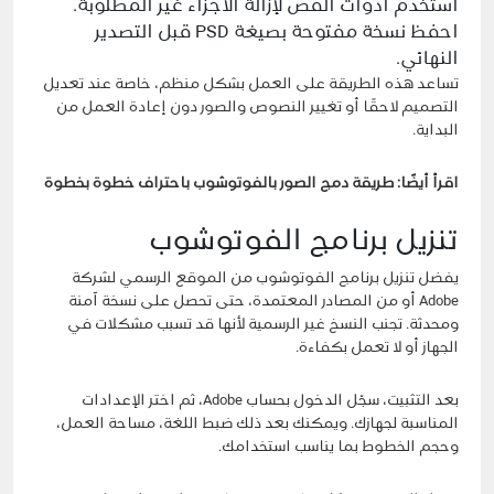
استخدم أدوات القص لإزالة الأجزاء غير المطلوبة.
احفظ نسخة مفتوحة بصيغة PSD قبل التصدير
النهائي.
تساعد هذه الطريقة على العمل بشكل منظم، خاصة عند تعديل
التصميم لاحقًا أو تغيير النصوص والصور دون إعادة العمل من
البداية.
اقرأ أيضًا:
طريقة دمج الصور بالفوتوشوب باحتراف خطوة بخطوة
تنزيل برنامج الفوتوشوب
يفضل تنزيل برنامج الفوتوشوب من الموقع الرسمي لشركة
Adobe أو من المصادر المعتمدة، حتى تحصل على نسخة آمنة
ومحدثة. تجنب النسخ غير الرسمية لأنها قد تسبب مشكلات في
الجهاز أو لا تعمل بكفاءة.
بعد التثبيت، سجّل الدخول بحساب Adobe، ثم اختر الإعدادات
المناسبة لجهازك. ويمكنك بعد ذلك ضبط اللغة، مساحة العمل،
وحجم الخطوط بما يناسب استخدامك.