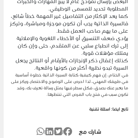
البعض بإرسال نموذج عام لا يبرز المهارات والخبرات
المطلوبة تحديد للمسمى الوظيفي.
كما يعد الإكثار من التفاصيل غير المهمة خطأ شائع،
فالسيرة الذاتية يجب أن تكون موجزة ومباشرة، وتركز
على ما يهم صاحب العمل فقط.
يؤدي ضعف التنسيق أو الأخطاء اللغوية والإملائية
إلى ترك انطباع سلبي عن المتقدم، حتى وإن كان
يمتلك مؤهلات قوية.
كذلك إغفال ذكر الإنجازات بالأرقام أو النتائج يجعل
السيرة تبدو نظرية أكثر من كونها واقعية.
في الختام، إن فهم كيفية كتابة السيرة الذاتية خطوة أساسية
في طريقك المهني، لذا احرص على الوضوح والاختصار، وركز على
ما يعبر عنك بصدق، فكل سطر فيها يمثل رسالة تعرف بك، وقد
تكون سبب في فتح
باب
الفرص التي تنتظرها.
تابع ايضا:
اسئلة تقنية
شارك مع
|
|
|