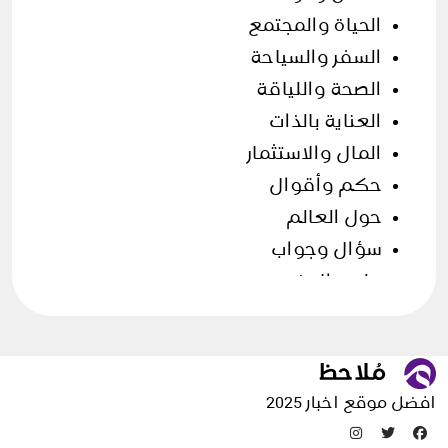
الحياة والمجتمع
السفر والسياحة
الصحة واللياقة
العناية بالذات
المال والاستثمار
حكم وأقوال
حول العالم
سؤال وجواب
علوم الارض
فن الطهي
قصص وحكايات
مقالات منوعة
افضل موقع اخبار 2025
تدوينات عشوائية