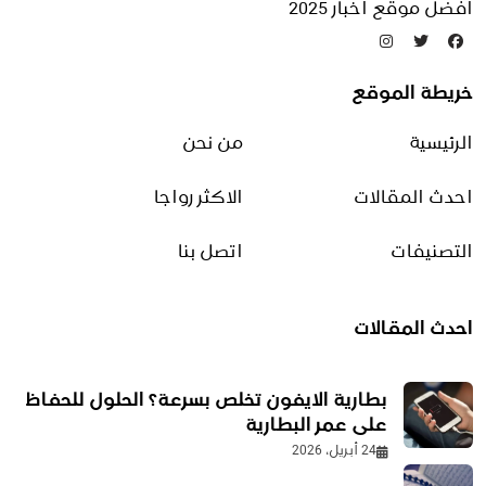
افضل موقع اخبار 2025
تدوينات عشوائية
خريطة الموقع
أذكار الصباح كاملة
الرئيسية
من نحن
6 يوليو، 2025
احدث المقالات
الاكثر رواجا
أقوال عن الموسيقى
التصنيفات
اتصل بنا
29 ديسمبر، 2025
احدث المقالات
أدعية الأيام العشر الآواخر من
رمضان | أفضل 9 أدعية موصى
بها
بطارية الايفون تخلص بسرعة؟ الحلول للحفاظ
2 مارس، 2026
على عمر البطارية
24 أبريل، 2026