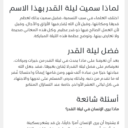
لماذا سميت ليلة القدر بهذا الاسم
اختلف العلماء في سبب التسمية، فقيل سميت بذلك لعظم
قدرها ومكانتها، وقيل لأن الله يُقدّر فيها الأرزاق والآجال، وقيل
لأن العمل الصالح فيها ذو قدر عظيم. وكل هذه المعاني صحيحة
ولا تعارض بينها، وتوضح عظمة هذه الليلة المباركة.
فضل ليلة القدر
بعد أن تعرفنا على ماذا يحدث في ليلة القدر من خيرات وبركات،
نعرفكم على فضل ليلة القدر لا يُقارن بغيرها، فقد جعل الله
عبادتها خيرًا من عبادة ألف شهر. ومن قامها إيمانًا واحتسابًا غُفر
له ما تقدم من ذنبه. ولذلك يحرص المسلم على تحريها والاجتهاد
في كل ليالي العشر الأواخر، خاصة عند التساؤل المتكرر
أسئلة شائعة
ماذا يرى الإنسان في ليلة القدر؟
لا يشترط أن يرى الإنسان أمرًا خارقًا، بل قد يشعر بسكينة