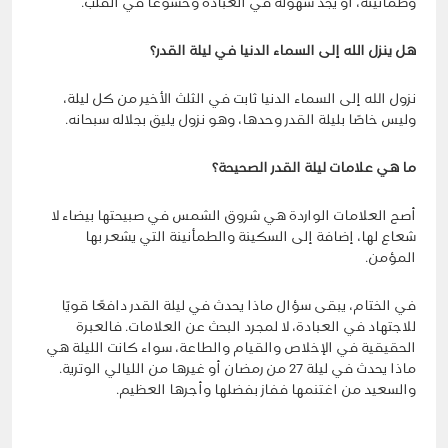
وطمأنينة، أو يجد سهولة في العبادة وخشوعًا في القلب.
هل ينزل الله إلى السماء الدنيا في ليلة القدر؟
نزول الله إلى السماء الدنيا ثابت في الثلث الأخير من كل ليلة،
وليس خاصًا بليلة القدر وحدها، وهو نزول يليق بجلاله سبحانه.
ما هي علامات ليلة القدر الصحيحة؟
أصح العلامات الواردة هي شروق الشمس في صبيحتها بيضاء لا
شعاع لها، إضافة إلى السكينة والطمأنينة التي يشعر بها
المؤمن.
في الختام، يبقى سؤال ماذا يحدث في ليلة القدر دافعًا قويًا
للاجتهاد في العبادة، لا لمجرد البحث عن العلامات. فالعبرة
الحقيقية في الإخلاص والقيام والطاعة، سواء كانت الليلة هي
ماذا يحدث في ليلة 27 من رمضان أو غيرها من الليالي الوترية.
والسعيد من اغتنمها ففاز بفضلها وأجرها العظيم.