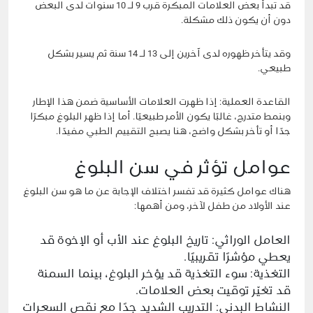
قد تبدأ بعض العلامات المبكرة قرب 9 لـ 10 سنوات لدى البعض
دون أن يكون ذلك مشكلة.
وقد يتأخر ظهوره لدى آخرين إلى 13 لـ 14 سنة ثم يسير بشكل
طبيعي.
القاعدة العملية: إذا ظهرت العلامات الأساسية ضمن هذا الإطار
وبنمط متدرج، غالبًا يكون الأمر طبيعيًا. أما إذا ظهر البلوغ مبكرًا
جدًا أو تأخر بشكل واضح، هنا يصبح التقييم الطبي مفيدًا.
عوامل تؤثر في سن البلوغ
هناك عوامل كثيرة قد تفسر اختلاف الإجابة عن ما هو سن البلوغ
عند الأولاد من طفل لآخر، ومن أهمها:
العامل الوراثي: تاريخ البلوغ عند الأب أو الإخوة قد
يعطي مؤشرًا تقريبيًا.
التغذية: سوء التغذية قد يؤخر البلوغ، بينما السمنة
قد تغيّر توقيت بعض العلامات.
النشاط البدني: التدريب الشديد جدًا مع نقص السعرات