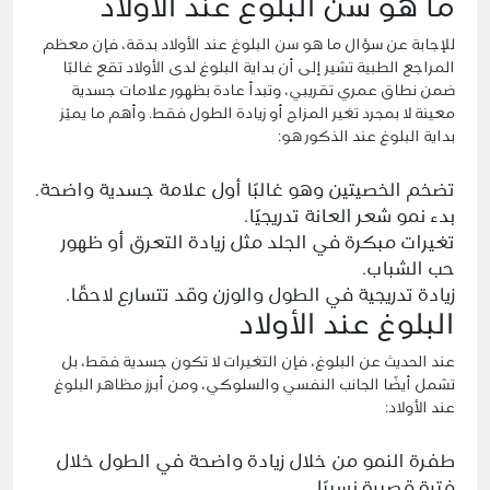
ما هو سن البلوغ عند الأولاد
للإجابة عن سؤال ما هو سن البلوغ عند الأولاد بدقة، فإن معظم
المراجع الطبية تشير إلى أن بداية البلوغ لدى الأولاد تقع غالبًا
ضمن نطاق عمري تقريبي، وتبدأ عادة بظهور علامات جسدية
معينة لا بمجرد تغير المزاج أو زيادة الطول فقط. وأهم ما يميّز
بداية البلوغ عند الذكور هو:
تضخم الخصيتين وهو غالبًا أول علامة جسدية واضحة.
بدء نمو شعر العانة تدريجيًا.
تغيرات مبكرة في الجلد مثل زيادة التعرق أو ظهور
حب الشباب.
زيادة تدريجية في الطول والوزن وقد تتسارع لاحقًا.
البلوغ عند الأولاد
عند الحديث عن
البلوغ
، فإن التغيرات لا تكون جسدية فقط، بل
تشمل أيضًا الجانب النفسي والسلوكي، ومن أبرز مظاهر البلوغ
عند الأولاد:
طفرة النمو من خلال زيادة واضحة في الطول خلال
فترة قصيرة نسبيًا.