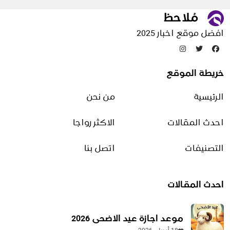
قصص وحكايات
مقالات منوعة
افضل موقع اخبار 2025
تدوينات عشوائية
خريطة الموقع
مميزات وعيوب الطاقة الشمسية
الرئيسية
من نحن
13 سبتمبر، 2025
احدث المقالات
الاكثر رواجا
الفرق بين البدو والحضر | أبرز
الفروقات في نمط الحياة
التصنيفات
اتصل بنا
والعمل
4 يونيو، 2026
احدث المقالات
كيفية تشغيل الوايرلس على
الهاتف والكمبيوتر وحل أشهر
موعد اجازة عيد الاضحى 2026
المشاكل