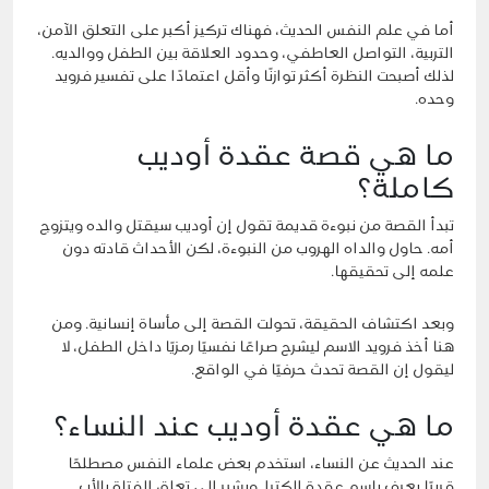
أما في علم النفس الحديث، فهناك تركيز أكبر على التعلق الآمن،
التربية، التواصل العاطفي، وحدود العلاقة بين الطفل ووالديه.
لذلك أصبحت النظرة أكثر توازنًا وأقل اعتمادًا على تفسير فرويد
وحده.
ما هي قصة عقدة أوديب
كاملة؟
تبدأ القصة من نبوءة قديمة تقول إن أوديب سيقتل والده ويتزوج
أمه. حاول والداه الهروب من النبوءة، لكن الأحداث قادته دون
علمه إلى تحقيقها.
وبعد اكتشاف الحقيقة، تحولت القصة إلى مأساة إنسانية. ومن
هنا أخذ فرويد الاسم ليشرح صراعًا نفسيًا رمزيًا داخل الطفل، لا
ليقول إن القصة تحدث حرفيًا في الواقع.
ما هي عقدة أوديب عند النساء؟
عند الحديث عن النساء، استخدم بعض علماء النفس مصطلحًا
قريبًا يعرف باسم عقدة إلكترا. ويشير إلى تعلق الفتاة بالأب