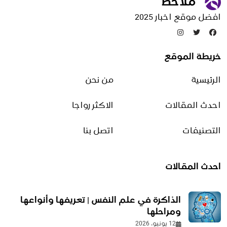
مقالات منوعة
افضل موقع اخبار 2025
تدوينات عشوائية
خريطة الموقع
حليب النمو المخصص للأطفال
وفوائده في دعم التغذية
الرئيسية
من نحن
اليومية
4 مايو، 2026
احدث المقالات
الاكثر رواجا
التصنيفات
اتصل بنا
كيف تعرف أن هاتفك مخترق
24 أغسطس، 2025
احدث المقالات
فوائد جنين القمح للبشرة | سر
النضارة الطبيعية وتجديد الخلايا
الذاكرة في علم النفس | تعريفها وأنواعها
1 يونيو، 2026
ومراحلها
12 يونيو، 2026