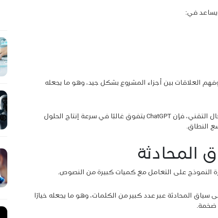
لطويلة وفهم العلاقات بين أجزاء المشروع بشكل جيد، وهو ما يجعله
وعند النظر إلى مقارنة بين ChatGPT و Claude في المجال التقني، فإن ChatGPT يتفوق غالبًا في سرعة إنتاج الحلول
 المحادثة
درة النموذج على التعامل مع كميات كبيرة من النصوص.
فاظ على سياق المحادثة عبر عدد كبير من الكلمات، وهو ما يجعله خيارًا
 ضخمة.