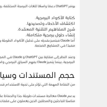
يوفر ChatGPT دعمًا واسعًا للغات البرمجة المختلفة، ويساعد في:
كتابة الأكواد البرمجية.
اكتشاف الأخطاء وتصحيحها.
شرح المفاهيم التقنية المعقدة.
إنشاء حلول برمجية متكاملة.
أما Claude فيتميز بقدرته على تحليل الأكواد ا
مفيدًا في المشاريع الضخمة.
البرمجية، بينما يتميز Claude بفهم السياق البرمجي واسع النطاق.
حجم المستندات وسياق
من النقاط المهمة التي تؤثر على تجربة الاستخدام ق
يدعم Claude معالجة مستندات طويلة جدًا والح
مناسبًا للباحثين والمحللين الذين يعملون على ملفات