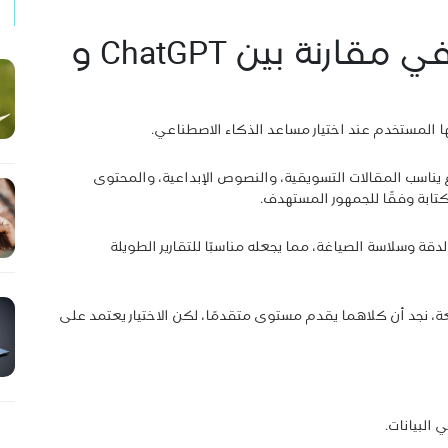
جودة الكتابة واللغة في مقارنة بين ChatGPT و
ا المستخدم عند اختيار مساعد الذكاء الاصطناعي.
توى متنوع يناسب المقالات التسويقية، والنصوص الإبداعية، والمحتوى
كتابة وفقًا للجمهور المستهدف.
على الوضوح والدقة وسلاسة الصياغة، مما يجعله مناسبًا للتقارير الطويلة
ين ChatGPT و Claude من ناحية اللغة، نجد أن كلاهما يقدم مستوى متقدمًا، لكن الاختيار يعتمد على
البيانات.