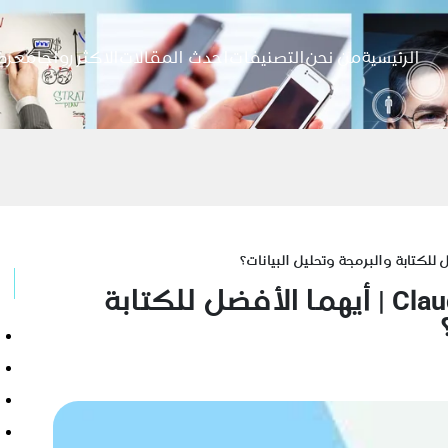
الرئيسية
من نحن
التصنيفات
احدث المقالات
الاكثر رواجا
معرض
مقارنة بين ChatGPT و Claude | أيهما الأفضل للكتابة