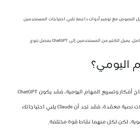
دثة وتحليل النصوص مع توفير أدوات داعمة تلبي احتياجات المستخدمين
وعند إجراء مقارنة بين ChatGPT و Claude من حيث التكامل، يميل الكثير من المستخدمين إلى ChatGPT بفضل تنوع
م اليومي؟
إذا كنت تحتاج إلى كتابة محتوى متنوع وإنتاج أفكار وتسريع المهام اليومية، فقد يكون ChatGPT
إذا كنت تتعامل مع مستندات طويلة وتحليلات نصية معقدة، فقد تجد أن Claude يلبي احتياجاتك
وية، لكن لكل منهما نقاط قوة مختلفة.