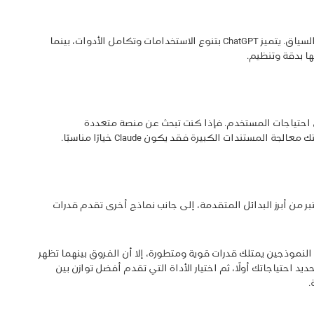
يكمن الفرق الأساسي في طريقة معالجة المحتوى والسياق. يتميز ChatGPT بتنوع الاستخدامات وتكامل الأدوات، بينما
على احتياجات المستخدم. فإذا كنت تبحث عن منصة متعددة
ذلك على نوع العمل المطلوب، لكن Claude يُعتبر من أبرز البدائل المتقدمة، إلى جانب نماذج أخرى تقدم قدرات
تُظهر مقارنة بين ChatGPT و Claude أن كلا النموذجين يمتلك قدرات قوية ومتطورة، إلا أن الفروق بينهما تظهر
يد احتياجاتك أولًا، ثم اختيار الأداة التي تقدم أفضل توازن بين
.