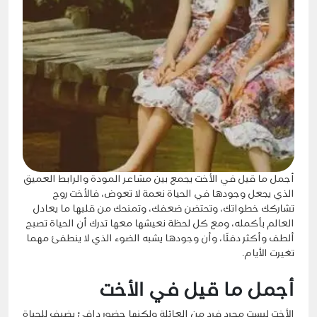
أجمل ما قيل في الأخت يجمع بين مشاعر المودة والرابط العميق
الذي يجعل وجودها في الحياة نعمة لا تعوض، فالأخت روح
تشاركك خطواتك، وتحتضن ضعفك، وتمنحك من قلبها ما يعادل
العالم بأكمله، ومع كل لحظة نعيشها معها تدرك أن الحياة تصبح
ألطف وأكثر دفئًا، وأن وجودها يشبه الضوء الذي لا ينطفئ مهما
تغيرت الأيام.
أجمل ما قيل في الأخت
الأخت ليست مجرد فرد من العائلة ولكنها حضور دافئ يضيف
للحياة