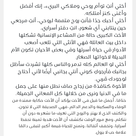
أختي أنتِ توأم روحي وملاكي البريء، إنك أفضل
وأغنى كنز أمتلكه.
أختي أحبك جدًا فأنتِ روح متممة لروحي، أنتِ مرجعي
حين ينتابني أي شعور، انتِ دفتر أسراري.
الأخت الكبرى حالة من المشاعر الإنسانية تشكلها
داخل بيت العائلة فهي الأنثى التي تلعب أصعب
الأدوار في حياة أسرتها وفي بعض الأحيان تكون الأم
البديلة لاخواتها الصغار.
أختي لو العالم كله تدمر والناس كلها تشردت سأظل
بجانبك فأرجوكِ كوني أنتي بجانبي أيضًا لأني أحتاج
لوجودك قربي.
الأخوة كنافذة من زجاج صاف نطل منها على جمل
ما في الدنيا ونرى من خلالها كل المعاني الجميلة.
ختامًا، أجمل ما قيل في الأخت يؤكد أن الأخت حكاية ممتدة من
الوفاء والسكينة والدعم الدائم، فهي الصديقة التي لا تخون،
والكتف الذي لا يهتز، والروح التي تعرف ما نشعر به دون أن
نتكلم، ومع مرور الوقت نكتشف أن الأخت هدية ثمينة تحفظ
أسرارنا، وتخفف أثقالنا، وتمنح للحياة قيمة أكبر، لتبقى دائمًا
علامة حب لا يزول.