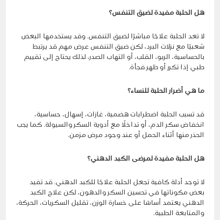
هل الحلبة مفيدة لضيق التنفس؟
لا تعد الحلبة علاجًا مباشرًا لضيق التنفس. وقد يستخدمها البعض
شعبيًا مع نزلات البرد، لكن ضيق التنفس عرض مهم قد يرتبط
بالحساسية، الربو، القلب، أو التهاب الصدر، لذلك يحتاج إلى تقييم
طبي إذا تكرر أو ظهر فجأة.
ما هي أضرار الحلبة للنساء؟
قد تسبب الحلبة اضطرابات هضمية، غازات، إسهال، حساسية،
انخفاض سكر الدم، أو تداخلًا مع أدوية السكر والسيولة. كما يجب
الحذر منها أثناء الحمل أو عند وجود مرض مزمن.
هل الحلبة مفيدة لمرضى الكبد الدهني؟
لا توجد أدلة كافية تجعل الحلبة علاجًا للكبد الدهني. قد تفيد
بعض مكوناتها في تحسين السكر والدهون، لكن علاج الكبد
الدهني يعتمد أساسًا على خسارة الوزن، تقليل السكريات، الحركة،
والمتابعة الطبية.