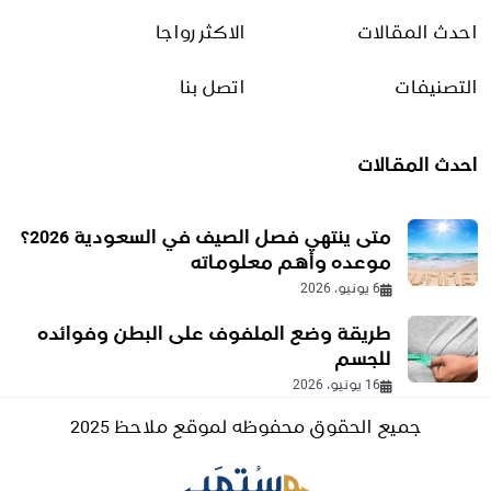
احدث المقالات
الاكثر رواجا
فوائد فصل الصيف وأثره على
الصحة والنشاط اليومي
التصنيفات
اتصل بنا
6 يونيو، 2026
احدث المقالات
ظهور ورم خلف الأذن | الأسباب
وطرق التشخيص والعلاج
1 يوليو، 2026
متى ينتهي فصل الصيف في السعودية 2026؟
موعده وأهم معلوماته
6 يونيو، 2026
طرق تنحيف الوجه
طريقة وضع الملفوف على البطن وفوائده
18 أغسطس، 2025
للجسم
16 يونيو، 2026
جميع الحقوق محفوظه لموقع ملاحظ 2025
أجمل ما قيل عن النجاح
1 يناير، 2026