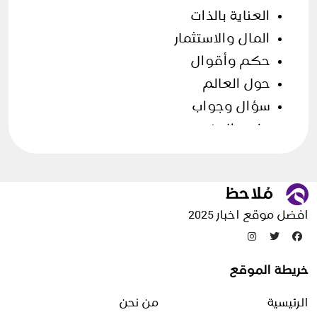
العناية بالذات
المال والاستثمار
حكم وأقوال
حول العالم
سؤال وجواب
علوم الارض
فن الطهي
قصص وحكايات
مقالات منوعة
افضل موقع اخبار 2025
تدوينات عشوائية
خريطة الموقع
فوائد فيتامين E للوجه
الرئيسية
من نحن
16 أغسطس، 2025