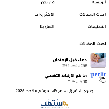
الرئيسية
من نحن
شؤون منزلية
صناعات منزلية
احدث المقالات
الاكثر رواجا
منوعات أسرة وتسلية
التصنيفات
اتصل بنا
التجارة الالكترونية
احدث المقالات
الدروبشيبينغ
طرق التحسين
دعاء قبل الإمتحان
طرق الربح من الإنترنت
28 نوفمبر، 2025
منصات البيع
ما هو الارتباط التشعبي
6 يناير، 2026
التعليم والتقنية
جميع الحقوق محفوظه لموقع ملاحظ 2025
أسئلة تقنية